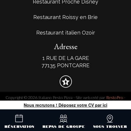
Restaurant Proche Disney
Restaurant Roissy en Brie
Restaurant italien Ozoir
Adresse
1 RUE DE LA GARE
77135 PONTCARRE
Copyright © 2026 Italiano Pesto Pizza - Site web créé par
RestoPro
-
mentions légales
Nous recrutons ! Déposez votre CV par ici
Réservation
Repas De Groupe
Nous Trouver