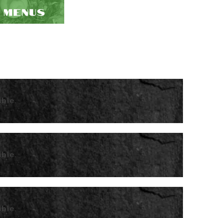
ible.
ible.
ible.