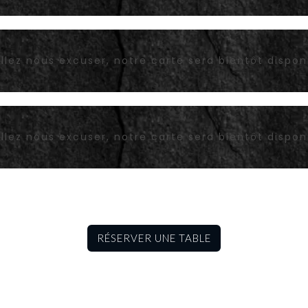
llez nous excuser, notre carte sera bientôt dispon
llez nous excuser, notre carte sera bientôt dispon
RÉSERVER UNE TABLE