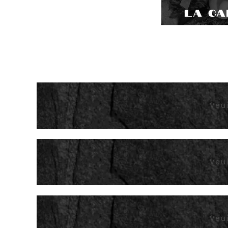
Veui
Veui
Veui