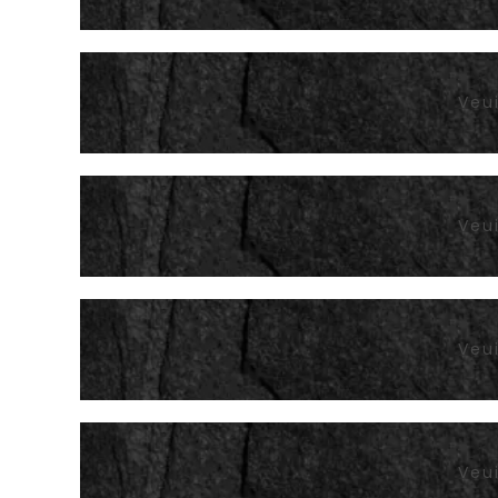
Veui
Veui
Veui
Veui